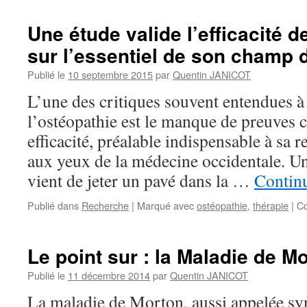
la
consultations
Polyclinique
d’ostéopathie
Une étude valide l’efficacité d
du
restent
Village
sur l’essentiel de son champ d
assurées
Olympique
pendant
Publié le
10 septembre 2015
par
Quentin JANICOT
le
reconfinement.
L’une des critiques souvent entendues à
l’ostéopathie est le manque de preuves c
efficacité, préalable indispensable à sa 
aux yeux de la médecine occidentale. U
vient de jeter un pavé dans la …
Continu
Publié dans
Recherche
|
Marqué avec
ostéopathie
,
thérapie
|
Co
Le point sur : la Maladie de M
Publié le
11 décembre 2014
par
Quentin JANICOT
La maladie de Morton, aussi appelée 