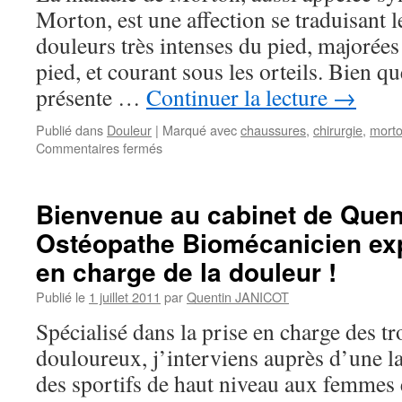
Morton, est une affection se traduisant 
douleurs très intenses du pied, majorée
pied, et courant sous les orteils. Bien q
présente …
Continuer la lecture
→
Publié dans
Douleur
|
Marqué avec
chaussures
,
chirurgie
,
mort
sur
Commentaires fermés
Le
point
sur
Bienvenue au cabinet de Quent
:
Ostéopathe Biomécanicien exp
la
Maladie
en charge de la douleur !
de
Morton.
Publié le
1 juillet 2011
par
Quentin JANICOT
Spécialisé dans la prise en charge des t
douloureux, j’interviens auprès d’une lar
des sportifs de haut niveau aux femmes 