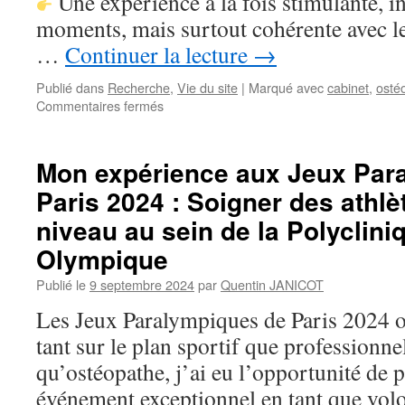
Une expérience à la fois stimulante, i
moments, mais surtout cohérente avec l
…
Continuer la lecture
→
Publié dans
Recherche
,
Vie du site
|
Marqué avec
cabinet
,
osté
sur
Commentaires fermés
Ostéopathie,
esprit
critique
Mon expérience aux Jeux Par
et
Paris 2024 : Soigner des athlè
débat
public
niveau au sein de la Polyclini
:
retour
Olympique
sur
Publié le
9 septembre 2024
par
Quentin JANICOT
ma
participation
Les Jeux Paralympiques de Paris 2024 o
à
tant sur le plan sportif que professionne
La
Tronche
qu’ostéopathe, j’ai eu l’opportunité de p
en
événement exceptionnel en tant que volon
Biais