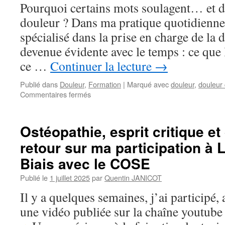
Pourquoi certains mots soulagent… et d
douleur ? Dans ma pratique quotidienne
spécialisé dans la prise en charge de la 
devenue évidente avec le temps : ce que 
ce …
Continuer la lecture
→
Publié dans
Douleur
,
Formation
|
Marqué avec
douleur
,
douleur
sur
Commentaires fermés
Les
mots
qui
Ostéopathie, esprit critique et
soignent
retour sur ma participation à 
:
quand
Biais avec le COSE
la
relation
Publié le
1 juillet 2025
par
Quentin JANICOT
devient
Il y a quelques semaines, j’ai participé
un
levier
une vidéo publiée sur la chaîne youtube
thérapeutique