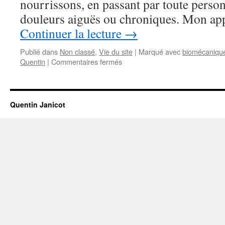
nourrissons, en passant par toute person
douleurs aiguës ou chroniques. Mon a
Continuer la lecture
→
Publié dans
Non classé
,
Vie du site
|
Marqué avec
biomécaniqu
sur
Quentin
|
Commentaires fermés
Bienvenue
au
cabinet
de
Quentin Janicot
Quentin
Janicot,
Ostéopathe
Biomécanicien
expert
dans
la
prise
en
charge
de
la