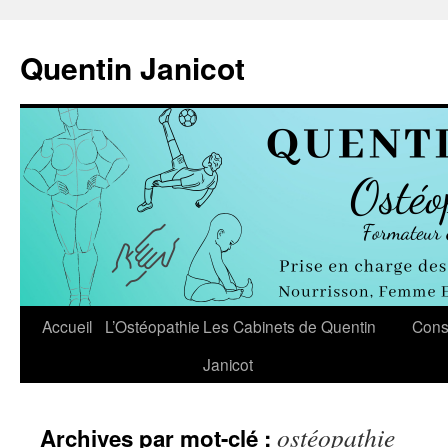
Aller
au
Quentin Janicot
contenu
Accueil
L’Ostéopathie
Les Cabinets de Quentin
Cons
Janicot
ostéopathie
Archives par mot-clé :