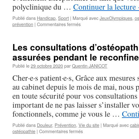
avec
polyclinique du …
Continuer la lecture
le
COSE
Publié dans
Handicap
,
Sport
|
Marqué avec
JeuxOlympiques
,
os
sur
prévention
|
Commentaires fermés
Mon
expérience
aux
Les consultations d’ostéopath
Jeux
assurées pendant le reconfin
Paralympiques
de
Publié le
29 octobre 2020
par
Quentin JANICOT
Paris
2024
Cher·e·s patient·e·s, Grâce aux mesures 
:
au cabinet depuis le mois de mai, nous 
Soigner
des
en toute sécurité pour vos consultations 
athlètes
important de ne pas laisser s’installer v
de
haut
fonctionnels, comme je vous le …
Conti
niveau
au
Publié dans
Douleur
,
Prévention
,
Vie du site
|
Marqué avec
cabi
sein
sur
ostéopathie
|
Commentaires fermés
de
Les