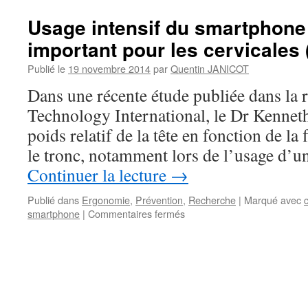
Usage intensif du smartphone 
important pour les cervicales (
Publié le
19 novembre 2014
par
Quentin JANICOT
Dans une récente étude publiée dans la 
Technology International, le Dr Kennet
poids relatif de la tête en fonction de la 
le tronc, notamment lors de l’usage d’
Continuer la lecture
→
Publié dans
Ergonomie
,
Prévention
,
Recherche
|
Marqué avec
sur
smartphone
|
Commentaires fermés
Usage
intensif
du
smartphone
:
un