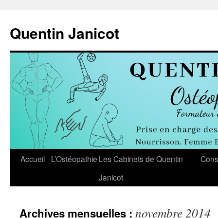
Aller
au
Quentin Janicot
contenu
Accueil
L’Ostéopathie
Les Cabinets de Quentin
Cons
Janicot
novembre 2014
Archives mensuelles :