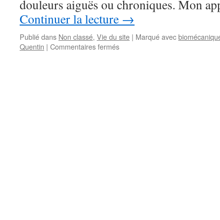
douleurs aiguës ou chroniques. Mon a
Continuer la lecture
→
Publié dans
Non classé
,
Vie du site
|
Marqué avec
biomécaniqu
sur
Quentin
|
Commentaires fermés
Bienvenue
au
cabinet
de
Quentin
Janicot,
Ostéopathe
Biomécanicien
expert
dans
la
prise
en
charge
de
la
douleur