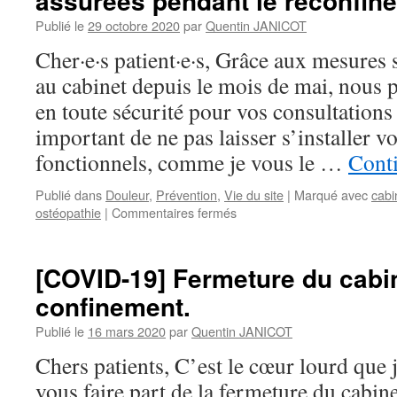
assurées pendant le reconfin
public
Publié le
29 octobre 2020
par
Quentin JANICOT
:
retour
Cher·e·s patient·e·s, Grâce aux mesures 
sur
au cabinet depuis le mois de mai, nous 
ma
participation
en toute sécurité pour vos consultations 
à
important de ne pas laisser s’installer v
La
Tronche
fonctionnels, comme je vous le …
Conti
en
Biais
Publié dans
Douleur
,
Prévention
,
Vie du site
|
Marqué avec
cabi
avec
sur
ostéopathie
|
Commentaires fermés
le
Les
COSE
consultations
d’ostéopathie
[COVID-19] Fermeture du cabi
restent
confinement.
assurées
pendant
Publié le
16 mars 2020
par
Quentin JANICOT
le
reconfinement.
Chers patients, C’est le cœur lourd que j
vous faire part de la fermeture du cabin