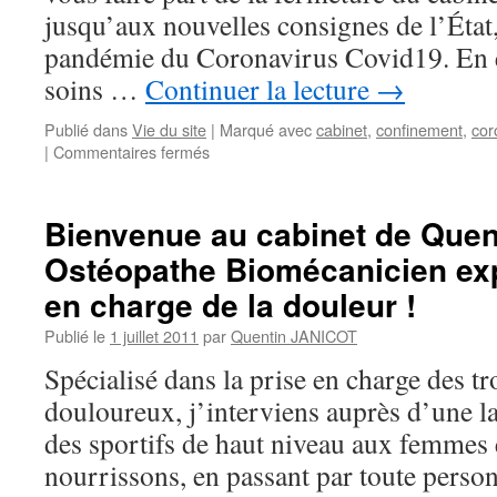
jusqu’aux nouvelles consignes de l’État,
pandémie du Coronavirus Covid19. En ef
soins …
Continuer la lecture
→
Publié dans
Vie du site
|
Marqué avec
cabinet
,
confinement
,
cor
sur
|
Commentaires fermés
[COVID-
19]
Fermeture
Bienvenue au cabinet de Quent
du
Ostéopathe Biomécanicien exp
cabinet
pendant
en charge de la douleur !
le
confinement.
Publié le
1 juillet 2011
par
Quentin JANICOT
Spécialisé dans la prise en charge des t
douloureux, j’interviens auprès d’une lar
des sportifs de haut niveau aux femmes 
nourrissons, en passant par toute person