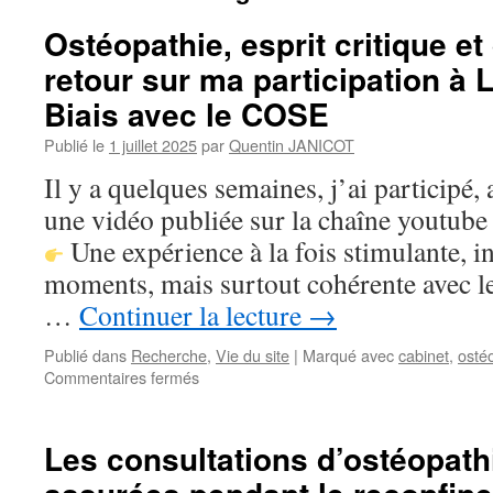
Ostéopathie, esprit critique et
retour sur ma participation à 
Biais avec le COSE
Publié le
1 juillet 2025
par
Quentin JANICOT
Il y a quelques semaines, j’ai participé
une vidéo publiée sur la chaîne youtube
Une expérience à la fois stimulante, i
moments, mais surtout cohérente avec l
…
Continuer la lecture
→
Publié dans
Recherche
,
Vie du site
|
Marqué avec
cabinet
,
osté
sur
Commentaires fermés
Ostéopathie,
esprit
critique
Les consultations d’ostéopath
et
débat