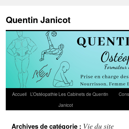
Aller
au
Quentin Janicot
contenu
Accueil
L’Ostéopathie
Les Cabinets de Quentin
Cons
Janicot
Vie du site
Archives de catégorie :