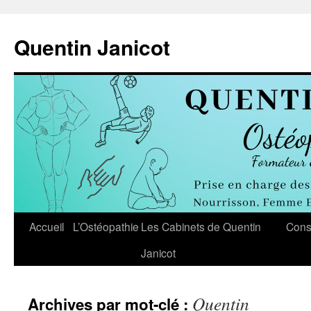
Aller
au
Quentin Janicot
contenu
Accueil
L’Ostéopathie
Les Cabinets de Quentin
Cons
Janicot
Quentin
Archives par mot-clé :