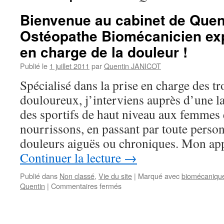
Bienvenue au cabinet de Quent
Ostéopathe Biomécanicien exp
en charge de la douleur !
Publié le
1 juillet 2011
par
Quentin JANICOT
Spécialisé dans la prise en charge des t
douloureux, j’interviens auprès d’une lar
des sportifs de haut niveau aux femmes 
nourrissons, en passant par toute person
douleurs aiguës ou chroniques. Mon a
Continuer la lecture
→
Publié dans
Non classé
,
Vie du site
|
Marqué avec
biomécaniqu
sur
Quentin
|
Commentaires fermés
Bienvenue
au
cabinet