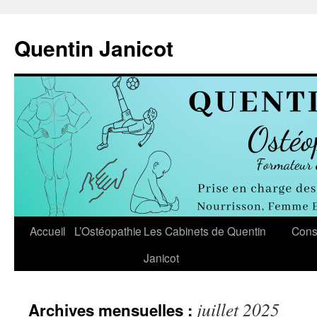
Aller
au
Quentin Janicot
contenu
Accueil
L’Ostéopathie
Les Cabinets de Quentin
Cons
Janicot
juillet 2025
Archives mensuelles :