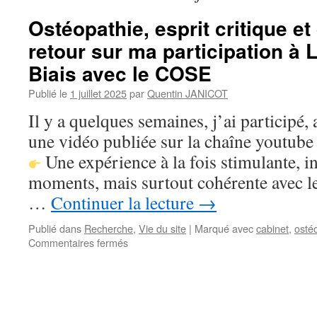
Ostéopathie, esprit critique et
retour sur ma participation à 
Biais avec le COSE
Publié le
1 juillet 2025
par
Quentin JANICOT
Il y a quelques semaines, j’ai participé
une vidéo publiée sur la chaîne youtube
Une expérience à la fois stimulante, i
moments, mais surtout cohérente avec l
…
Continuer la lecture
→
Publié dans
Recherche
,
Vie du site
|
Marqué avec
cabinet
,
osté
sur
Commentaires fermés
Ostéopathie,
esprit
critique
et
débat