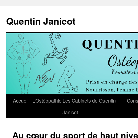
Aller
au
Quentin Janicot
contenu
Accueil
L’Ostéopathie
Les Cabinets de Quentin
Cons
Janicot
Au cœur du sport de haut niv