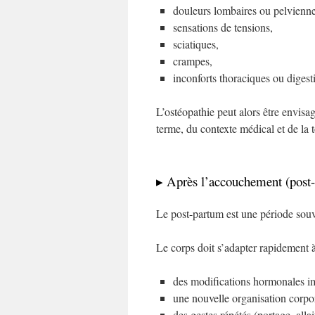
douleurs lombaires ou pelvienne
sensations de tensions,
sciatiques,
crampes,
inconforts thoraciques ou digesti
L’ostéopathie peut alors être envis
terme, du contexte médical et de la t
▸ Après l’accouchement (post
Le post-partum est une période souv
Le corps doit s’adapter rapidement à
des modifications hormonales i
une nouvelle organisation corpor
des gestes répétés (portage, alla