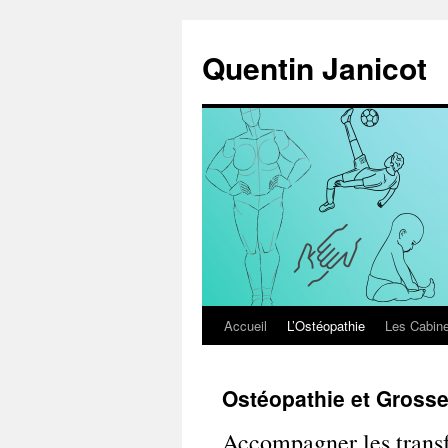
Aller
au
Quentin Janicot
contenu
Accueil
L’Ostéopathie
Les Cabine
Ostéopathie et Gross
Accompagner les transf