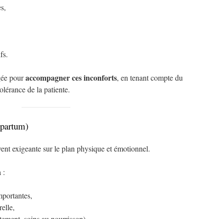
s,
fs.
accompagner ces inconforts
agée pour
, en tenant compte du
olérance de la patiente.
-partum)
ent exigeante sur le plan physique et émotionnel.
 :
mportantes,
elle,
itement, soins au nourrisson),