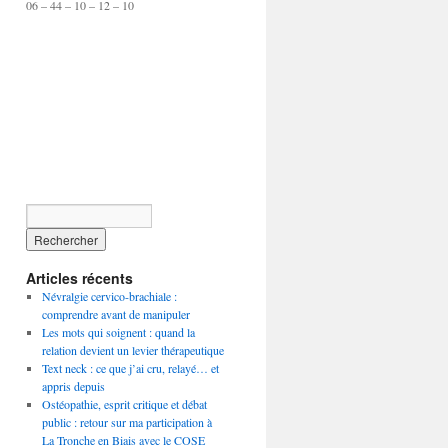
06 – 44 – 10 – 12 – 10
Articles récents
Névralgie cervico-brachiale :
comprendre avant de manipuler
Les mots qui soignent : quand la
relation devient un levier thérapeutique
Text neck : ce que j’ai cru, relayé… et
appris depuis
Ostéopathie, esprit critique et débat
public : retour sur ma participation à
La Tronche en Biais avec le COSE