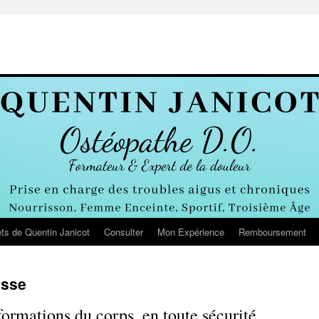
ts de Quentin Janicot
Consulter
Mon Expérience
Remboursement
esse
ormations du corps, en toute sécurité