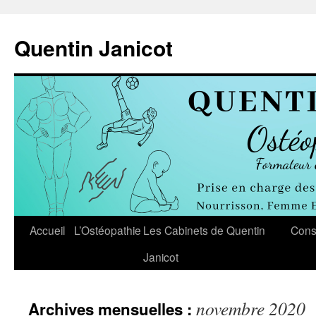
Aller
au
Quentin Janicot
contenu
Accueil
L’Ostéopathie
Les Cabinets de Quentin
Cons
Janicot
novembre 2020
Archives mensuelles :