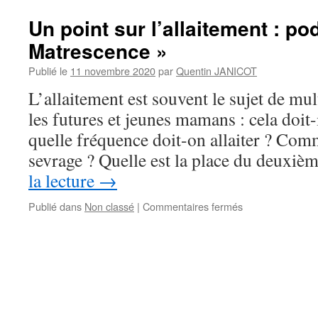
Un point sur l’allaitement : po
Matrescence »
Publié le
11 novembre 2020
par
Quentin JANICOT
L’allaitement est souvent le sujet de mu
les futures et jeunes mamans : cela doit
quelle fréquence doit-on allaiter ? Com
sevrage ? Quelle est la place du deuxi
la lecture
→
sur
Publié dans
Non classé
|
Commentaires fermés
Un
point
sur
l’allaitement
:
podcast
« La