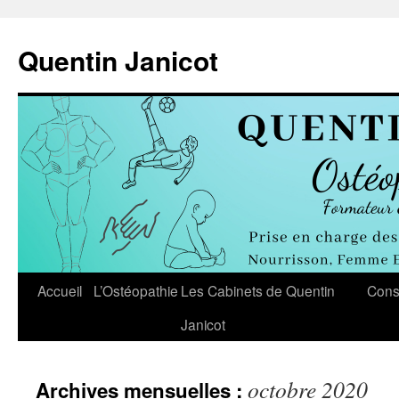
Aller
au
Quentin Janicot
contenu
Accueil
L’Ostéopathie
Les Cabinets de Quentin
Cons
Janicot
octobre 2020
Archives mensuelles :