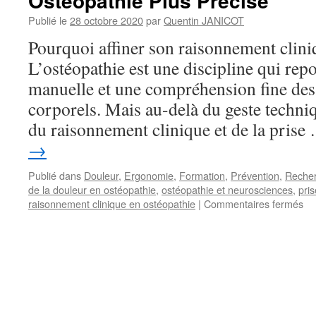
Ostéopathie Plus Précise
le
reconfinement.
Publié le
28 octobre 2020
par
Quentin JANICOT
Pourquoi affiner son raisonnement clini
L’ostéopathie est une discipline qui rep
manuelle et une compréhension fine de
corporels. Mais au-delà du geste techniq
du raisonnement clinique et de la pris
→
Publié dans
Douleur
,
Ergonomie
,
Formation
,
Prévention
,
Reche
de la douleur en ostéopathie
,
ostéopathie et neurosciences
,
pri
su
raisonnement clinique en ostéopathie
|
Commentaires fermés
Op
du
Ra
Cl
et
Pr
de
Dé