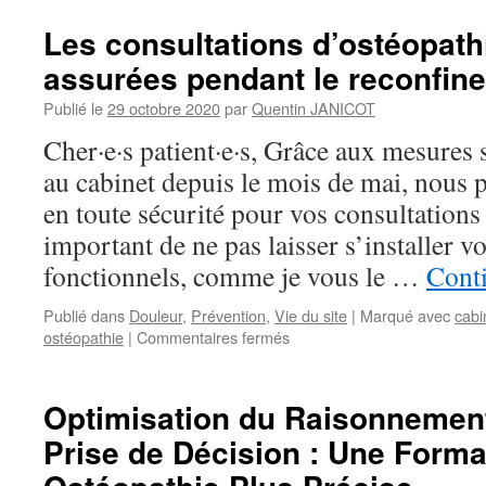
Les consultations d’ostéopath
assurées pendant le reconfin
Publié le
29 octobre 2020
par
Quentin JANICOT
Cher·e·s patient·e·s, Grâce aux mesures 
au cabinet depuis le mois de mai, nous 
en toute sécurité pour vos consultations 
important de ne pas laisser s’installer v
fonctionnels, comme je vous le …
Conti
Publié dans
Douleur
,
Prévention
,
Vie du site
|
Marqué avec
cabi
sur
ostéopathie
|
Commentaires fermés
Les
consultations
d’ostéopathie
Optimisation du Raisonnement
restent
Prise de Décision : Une Forma
assurées
pendant