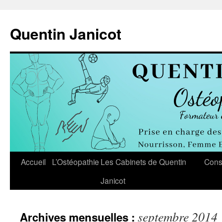
Aller
au
Quentin Janicot
contenu
Accueil
L’Ostéopathie
Les Cabinets de Quentin
Cons
Janicot
septembre 2014
Archives mensuelles :