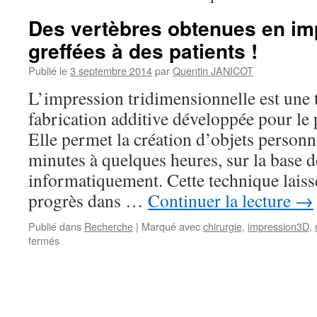
Des vertèbres obtenues en im
greffées à des patients !
Publié le
3 septembre 2014
par
Quentin JANICOT
L’impression tridimensionnelle est une 
fabrication additive développée pour le 
Elle permet la création d’objets personn
minutes à quelques heures, sur la base 
informatiquement. Cette technique laiss
progrès dans …
Continuer la lecture
→
Publié dans
Recherche
|
Marqué avec
chirurgie
,
impression3D
,
sur
fermés
Des
vertèbres
obtenues
en
impression