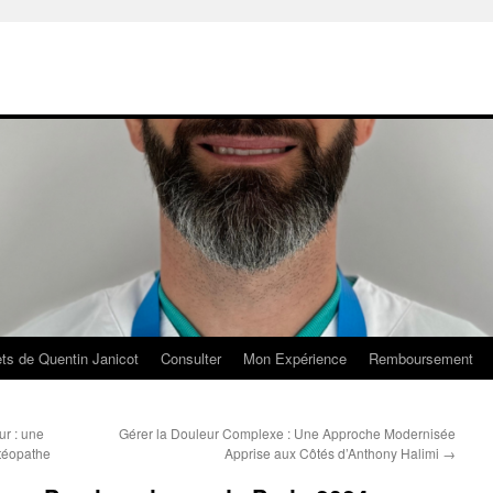
ts de Quentin Janicot
Consulter
Mon Expérience
Remboursement
r : une
Gérer la Douleur Complexe : Une Approche Modernisée
téopathe
Apprise aux Côtés d’Anthony Halimi
→