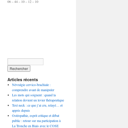
06 – 44 – 10 – 12 – 10
Articles récents
Névralgie cervico-brachiale :
comprendre avant de manipuler
Les mots qui soignent : quand la
relation devient un levier thérapeutique
Text neck : ce que j’ai cru, relayé… et
appris depuis
Ostéopathie, esprit critique et débat
public : retour sur ma participation à
La Tronche en Biais avec le COSE