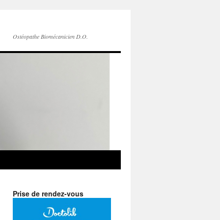
Ostéopathe Biomécanicien D.O.
Prise de rendez-vous