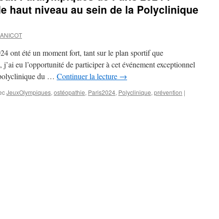
e haut niveau au sein de la Polyclinique
JANICOT
4 ont été un moment fort, tant sur le plan sportif que
, j’ai eu l’opportunité de participer à cet événement exceptionnel
a polyclinique du …
Continuer la lecture
→
ec
JeuxOlympiques
,
ostéopathie
,
Paris2024
,
Polyclinique
,
prévention
|