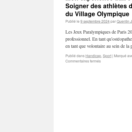
Soigner des athlètes d
du Village Olympique
Publié le
9 septembre 2024
par
Quentin 
Les Jeux Paralympiques de Paris 202
professionnel. En tant qu’ostéopathe
en tant que volontaire au sein de l
Publié dans
Handicap
,
Sport
|
Marqué av
sur
Commentaires fermés
Mon
expérience
aux
Jeux
Paralympiques
de
Paris
2024
:
Soigner
des
athlètes
de