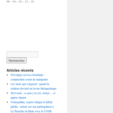
06 – 44 – 10 – 12 – 10
Articles récents
Névralgie cervico-brachiale :
comprendre avant de manipuler
Les mots qui soignent : quand la
relation devient un levier thérapeutique
Text neck : ce que j’ai cru, relayé… et
appris depuis
Ostéopathie, esprit critique et débat
public : retour sur ma participation à
La Tronche en Biais avec le COSE