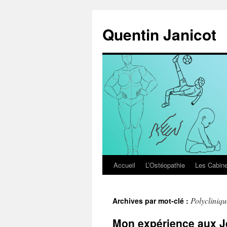
Aller
au
Quentin Janicot
contenu
Accueil
L’Ostéopathie
Les Cabine
Polycliniqu
Archives par mot-clé :
Mon expérience aux J