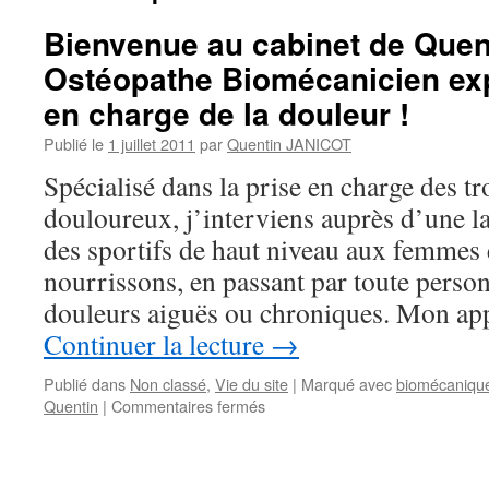
Bienvenue au cabinet de Quent
Ostéopathe Biomécanicien exp
en charge de la douleur !
Publié le
1 juillet 2011
par
Quentin JANICOT
Spécialisé dans la prise en charge des t
douloureux, j’interviens auprès d’une lar
des sportifs de haut niveau aux femmes 
nourrissons, en passant par toute person
douleurs aiguës ou chroniques. Mon a
Continuer la lecture
→
Publié dans
Non classé
,
Vie du site
|
Marqué avec
biomécaniqu
sur
Quentin
|
Commentaires fermés
Bienvenue
au
cabinet