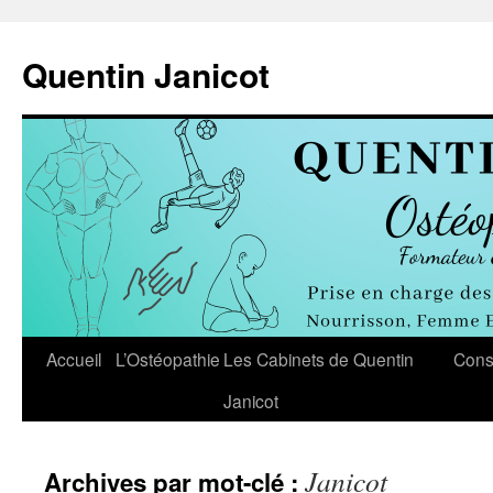
Aller
au
Quentin Janicot
contenu
Accueil
L’Ostéopathie
Les Cabinets de Quentin
Cons
Janicot
Janicot
Archives par mot-clé :