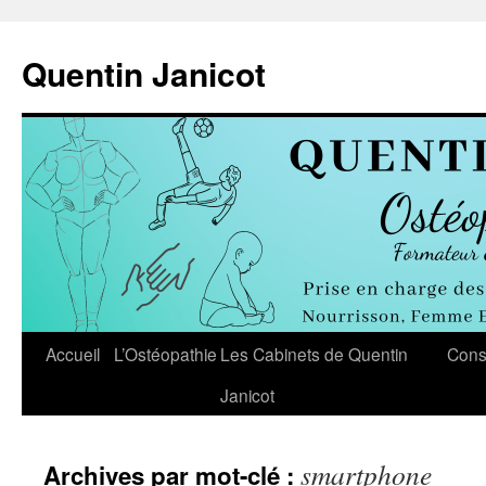
Aller
au
Quentin Janicot
contenu
Accueil
L’Ostéopathie
Les Cabinets de Quentin
Cons
Janicot
smartphone
Archives par mot-clé :