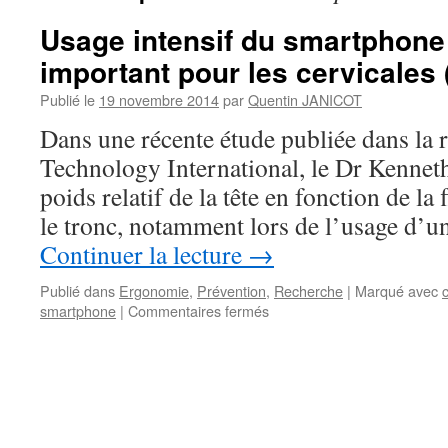
Usage intensif du smartphone 
important pour les cervicales (
Publié le
19 novembre 2014
par
Quentin JANICOT
Dans une récente étude publiée dans la 
Technology International, le Dr Kennet
poids relatif de la tête en fonction de la 
le tronc, notamment lors de l’usage d’
Continuer la lecture
→
Publié dans
Ergonomie
,
Prévention
,
Recherche
|
Marqué avec
sur
smartphone
|
Commentaires fermés
Usage
intensif
du
smartphone
:
un