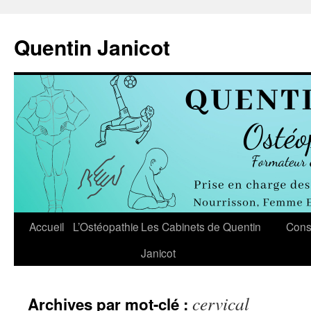
Aller
au
Quentin Janicot
contenu
Accueil
L’Ostéopathie
Les Cabinets de Quentin
Cons
Janicot
cervical
Archives par mot-clé :