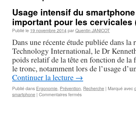
Usage intensif du smartphone 
important pour les cervicales (
Publié le
19 novembre 2014
par
Quentin JANICOT
Dans une récente étude publiée dans la 
Technology International, le Dr Kennet
poids relatif de la tête en fonction de la 
le tronc, notamment lors de l’usage d’
Continuer la lecture
→
Publié dans
Ergonomie
,
Prévention
,
Recherche
|
Marqué avec
sur
smartphone
|
Commentaires fermés
Usage
intensif
du
smartphone
:
un