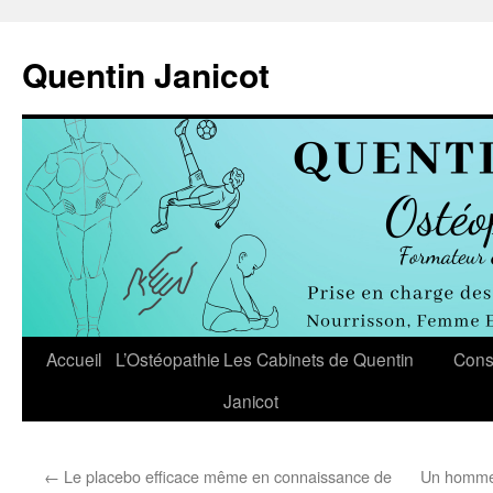
Aller
au
Quentin Janicot
contenu
Accueil
L’Ostéopathie
Les Cabinets de Quentin
Cons
Janicot
←
Le placebo efficace même en connaissance de
Un homme 