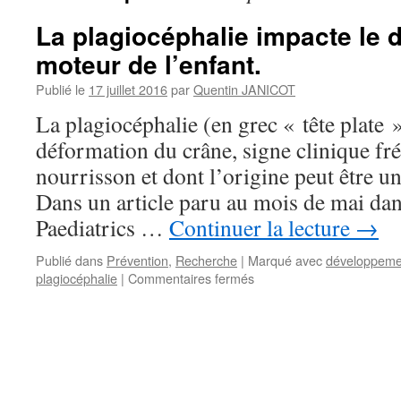
La plagiocéphalie impacte le
moteur de l’enfant.
Publié le
17 juillet 2016
par
Quentin JANICOT
La plagiocéphalie (en grec « tête plate
déformation du crâne, signe clinique fr
nourrisson et dont l’origine peut être un
Dans un article paru au mois de mai dan
Paediatrics …
Continuer la lecture
→
Publié dans
Prévention
,
Recherche
|
Marqué avec
développeme
sur
plagiocéphalie
|
Commentaires fermés
La
plagiocéphalie
impacte
le
développement
moteur