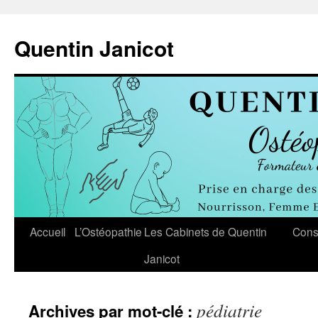
Aller
au
Quentin Janicot
contenu
Accueil
L’Ostéopathie
Les Cabinets de Quentin
Cons
Janicot
pédiatrie
Archives par mot-clé :