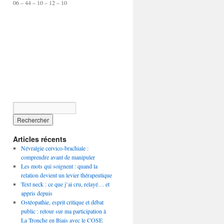
06 – 44 – 10 – 12 – 10
Articles récents
Névralgie cervico-brachiale :
comprendre avant de manipuler
Les mots qui soignent : quand la
relation devient un levier thérapeutique
Text neck : ce que j’ai cru, relayé… et
appris depuis
Ostéopathie, esprit critique et débat
public : retour sur ma participation à
La Tronche en Biais avec le COSE