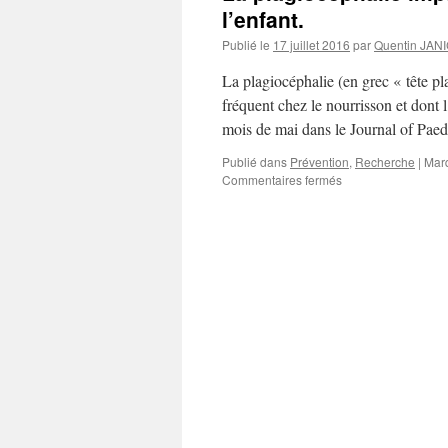
l’enfant.
Publié le
17 juillet 2016
par
Quentin JAN
La plagiocéphalie (en grec « tête pl
fréquent chez le nourrisson et dont l
mois de mai dans le Journal of Pae
Publié dans
Prévention
,
Recherche
|
Mar
sur
Commentaires fermés
La
plagiocéphalie
impacte
le
développement
moteur
de
l’enfant.