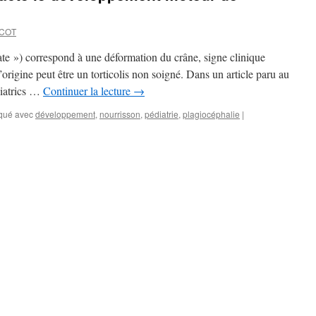
ICOT
ate ») correspond à une déformation du crâne, signe clinique
’origine peut être un torticolis non soigné. Dans un article paru au
diatrics …
Continuer la lecture
→
qué avec
développement
,
nourrisson
,
pédiatrie
,
plagiocéphalie
|