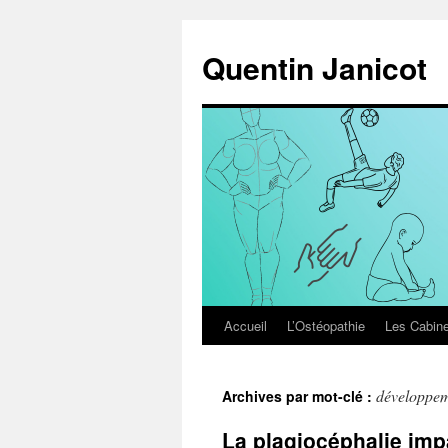
Aller
au
Quentin Janicot
contenu
Accueil
L’Ostéopathie
Les Cabine
développe
Archives par mot-clé :
La plagiocéphalie im