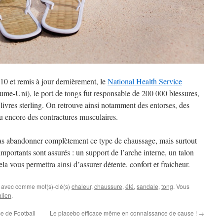
10 et remis à jour dernièrement, le
National Health Service
me-Uni), le port de tongs fut responsable de 200 000 blessures,
 livres sterling. On retrouve ainsi notamment des entorses, des
ou encore des contractures musculaires.
 abandonner complètement ce type de chaussage, mais surtout
mportants sont assurés : un support de l’arche interne, un talon
la vous permettra ainsi d’assurer détente, confort et fraicheur.
, avec comme mot(s)-clé(s)
chaleur
,
chaussure
,
été
,
sandale
,
tong
. Vous
lien
.
e de Football
Le placebo efficace même en connaissance de cause !
→