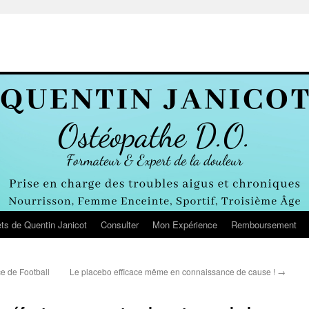
ts de Quentin Janicot
Consulter
Mon Expérience
Remboursement
e de Football
Le placebo efficace même en connaissance de cause !
→