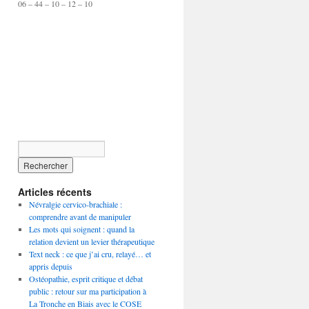
06 – 44 – 10 – 12 – 10
Articles récents
Névralgie cervico-brachiale :
comprendre avant de manipuler
Les mots qui soignent : quand la
relation devient un levier thérapeutique
Text neck : ce que j’ai cru, relayé… et
appris depuis
Ostéopathie, esprit critique et débat
public : retour sur ma participation à
La Tronche en Biais avec le COSE