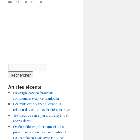
06 – 44 – 10 – 12 – 10
Articles récents
Névralgie cervico-brachiale :
comprendre avant de manipuler
Les mots qui soignent : quand la
relation devient un levier thérapeutique
Text neck : ce que j’ai cru, relayé… et
appris depuis
Ostéopathie, esprit critique et débat
public : retour sur ma participation à
La Tronche en Biais avec le COSE