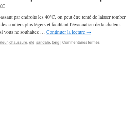
COT
assant par endroits les 40°C, on peut être tenté de laisser tomber
des souliers plus légers et facilitant l’évacuation de la chaleur.
 si vous ne souhaitez …
Continuer la lecture
→
sur
aleur
,
chaussure
,
été
,
sandale
,
tong
|
Commentaires fermés
Les
tongs
et
sandales
néfastes
pour
votre
dos
et
vos
pieds.