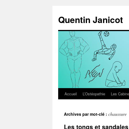
Aller
au
Quentin Janicot
contenu
Accueil
L’Ostéopathie
Les Cabine
chaussure
Archives par mot-clé :
Les tongs et sandales