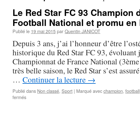
Le Red Star FC 93 Champion 
Football National et promu en
Publié le
19 mai 2015
par
Quentin JANICOT
Depuis 3 ans, j’ai l’honneur d’être l’os
historique du Red Star FC 93, évoluant 
Championnat de France National (3ème 
très belle saison, le Red Star s’est assu
…
Continuer la lecture
→
Publié dans
Non classé
,
Sport
|
Marqué avec
champion
,
football
sur
fermés
Le
Red
Star
FC
93
Champion