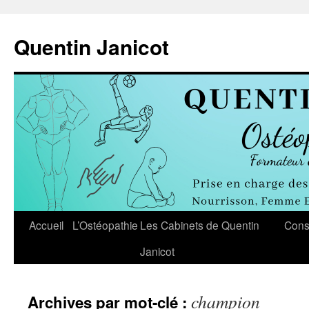
Aller
au
Quentin Janicot
contenu
Accueil
L’Ostéopathie
Les Cabinets de Quentin
Cons
Janicot
champion
Archives par mot-clé :