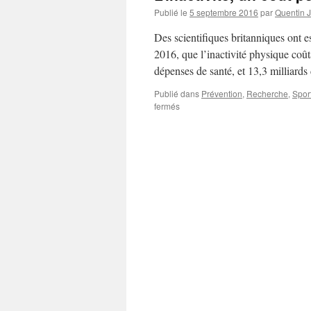
Publié le
5 septembre 2016
par
Quentin 
Des scientifiques britanniques ont e
2016, que l’inactivité physique coû
dépenses de santé, et 13,3 milliard
Publié dans
Prévention
,
Recherche
,
Spor
sur
fermés
L’inactivité,
un
coût
personnel
et
pour
la
société.