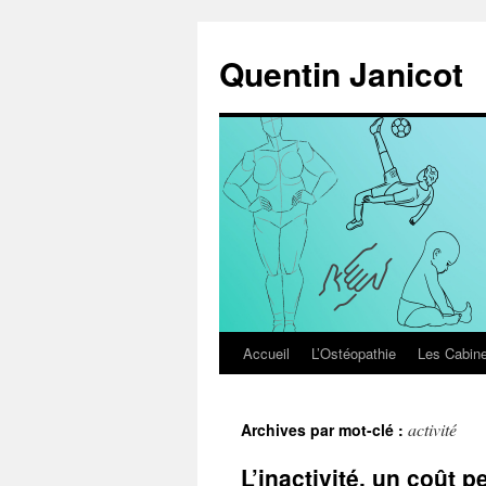
Aller
au
Quentin Janicot
contenu
Accueil
L’Ostéopathie
Les Cabine
activité
Archives par mot-clé :
L’inactivité, un coût p