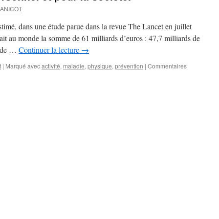
JANICOT
stimé, dans une étude parue dans la revue The Lancet en juillet
tait au monde la somme de 61 milliards d’euros : 47,7 milliards de
s de …
Continuer la lecture
→
t
|
Marqué avec
activité
,
maladie
,
physique
,
prévention
|
Commentaires