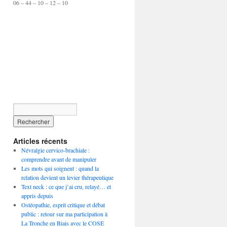
06 – 44 – 10 – 12 – 10
Articles récents
Névralgie cervico-brachiale :
comprendre avant de manipuler
Les mots qui soignent : quand la
relation devient un levier thérapeutique
Text neck : ce que j’ai cru, relayé… et
appris depuis
Ostéopathie, esprit critique et débat
public : retour sur ma participation à
La Tronche en Biais avec le COSE