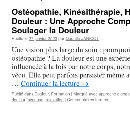
Ostéopathie, Kinésithérapie, 
Douleur : Une Approche Comp
Soulager la Douleur
Publié le
27 janvier 2023
par
Quentin JANICOT
Une vision plus large du soin : pourquoi
ostéopathie ? La douleur est une expéri
influencée à la fois par notre corps, not
vécu. Elle peut parfois persister même 
…
Continuer la lecture
→
Publié dans
Douleur
,
Formation
|
Marqué avec
approche global
sur
douleur
,
hypnose
,
relaxation
|
Commentaires fermés
Ostéopathie
Kinésithérap
Hypnose
et
Douleur