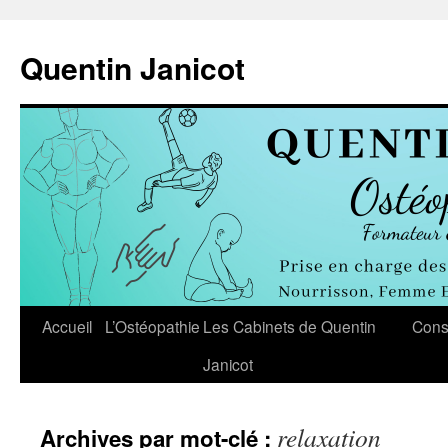
Aller
au
Quentin Janicot
contenu
Accueil
L’Ostéopathie
Les Cabinets de Quentin
Cons
Janicot
relaxation
Archives par mot-clé :