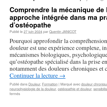
Comprendre la mécanique de l
approche intégrée dans ma pr
d’ostéopathe
Publié le
27 juin 2024
par
Quentin JANICOT
Pourquoi approfondir la compréhension 
douleur est une expérience complexe, in
mécanismes biologiques, psychologiques
qu’ostéopathe spécialisé dans la prise e
notamment des douleurs chroniques et
Continuer la lecture
→
Publié dans
Douleur
,
Formation
|
Marqué avec
douleur chroniq
neurophysiologie de la douleur
,
ostéopathie et douleur
,
sensibili
sur
fermés
Comprendre
la