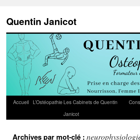
Aller
au
Quentin Janicot
contenu
Accueil
L’Ostéopathie
Les Cabinets de Quentin
Cons
Janicot
neurophysiologie
Archives par mot-clé :