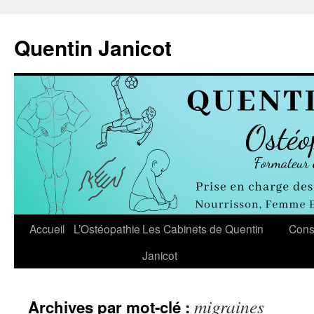
Aller
au
Quentin Janicot
contenu
Accueil
L’Ostéopathie
Les Cabinets de Quentin
Cons
Janicot
migraines
Archives par mot-clé :