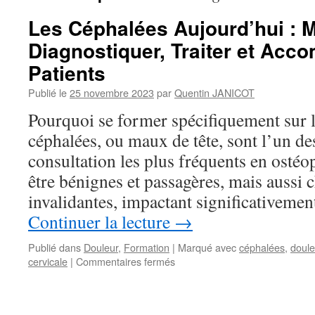
Les Céphalées Aujourd’hui : 
Diagnostiquer, Traiter et Acc
Patients
Publié le
25 novembre 2023
par
Quentin JANICOT
Pourquoi se former spécifiquement sur l
céphalées, ou maux de tête, sont l’un de
consultation les plus fréquents en ostéo
être bénignes et passagères, mais aussi 
invalidantes, impactant significativemen
Continuer la lecture
→
Publié dans
Douleur
,
Formation
|
Marqué avec
céphalées
,
doule
sur
cervicale
|
Commentaires fermés
Les
Céphalées
Aujourd’hui