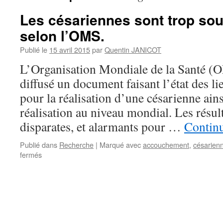
Les césariennes sont trop sou
selon l’OMS.
Publié le
15 avril 2015
par
Quentin JANICOT
L’Organisation Mondiale de la Santé 
diffusé un document faisant l’état des li
pour la réalisation d’une césarienne ain
réalisation au niveau mondial. Les résul
disparates, et alarmants pour …
Continu
Publié dans
Recherche
|
Marqué avec
accouchement
,
césarien
sur
fermés
Les
césariennes
sont
trop
souvent
utilisées