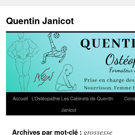
Aller
au
Quentin Janicot
contenu
Accueil
L’Ostéopathie
Les Cabinets de Quentin
Cons
Janicot
grossesse
Archives par mot-clé :