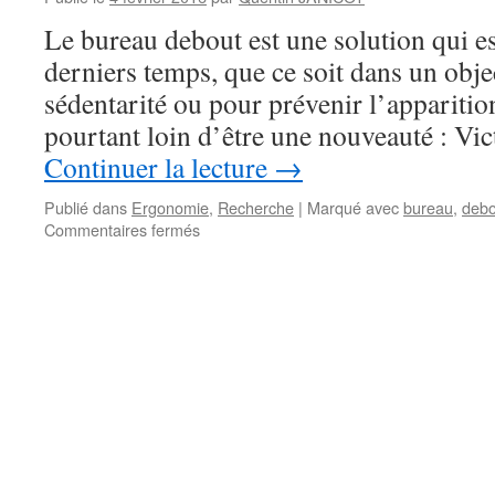
:
8
Le bureau debout est une solution qui e
recommandat
derniers temps, que ce soit dans un objec
simples
et
sédentarité ou pour prévenir l’appariti
efficaces
pourtant loin d’être une nouveauté : Vi
Continuer la lecture
→
Publié dans
Ergonomie
,
Recherche
|
Marqué avec
bureau
,
debo
sur
Commentaires fermés
Le
bureau
debout
pour
améliorer
l’apprentissage
!