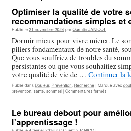
Optimiser la qualité de votre 
recommandations simples et e
Publié le
21 novembre 2024
par
Quentin JANICOT
Dormir mieux pour vivre mieux. Le som
piliers fondamentaux de notre santé, sou
Que vous souffriez de troubles du somm
persistantes ou que vous souhaitiez si
votre qualité de vie de …
Continuer la l
Publié dans
Douleur
,
Prévention
,
Recherche
|
Marqué avec
doul
sur
prévention
,
santé
,
sommeil
|
Commentaires fermés
Optimiser
la
qualité
Le bureau debout pour amélio
de
l’apprentissage !
votre
sommeil
Publié le
4 février 2016
par
Quentin JANICOT