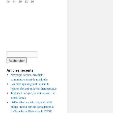
06 – 44 – 10 – 12 – 10
Articles récents
Névralgie cervico-brachiale :
comprendre avant de manipuler
Les mots qui soignent : quand la
relation devient un levier thérapeutique
Text neck : ce que j’ai cru, relayé… et
appris depuis
Ostéopathie, esprit critique et débat
public : retour sur ma participation à
La Tronche en Biais avec le COSE