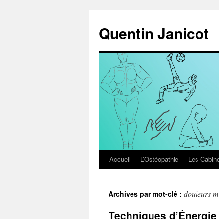
Aller
au
Quentin Janicot
contenu
Accueil
L’Ostéopathie
Les Cabine
douleurs m
Archives par mot-clé :
Techniques d’Énergie