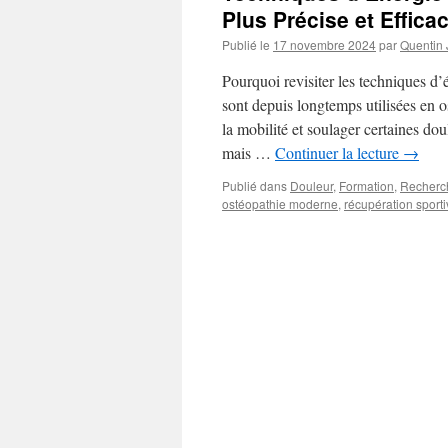
Plus Précise et Effica
Publié le
17 novembre 2024
par
Quentin
Pourquoi revisiter les techniques d
sont depuis longtemps utilisées en os
la mobilité et soulager certaines do
mais …
Continuer la lecture
→
Publié dans
Douleur
,
Formation
,
Recherc
ostéopathie moderne
,
récupération sport