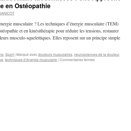
ce en Ostéopathie
 JANICOT
’énergie musculaire ? Les techniques d’énergie musculaire (TEM)
téopathie et en kinésithérapie pour réduire les tensions, restaurer
uleurs musculo-squelettiques. Elles reposent sur un principe simple
he
,
Sport
|
Marqué avec
douleurs musculaires
,
neurosciences de la douleur
,
sur
ive
,
techniques d’énergie musculaire
|
Commentaires fermés
Techniques
d’Énergie
Musculaire
Modernisées
:
Une
Approche
Plus
Précise
et
Efficace
en
Ostéopathie