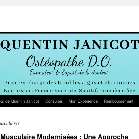
ts de Quentin Janicot
Consulter
Mon Expérience
Remboursement
usculaires
 Musculaire Modernisées : Une Approche