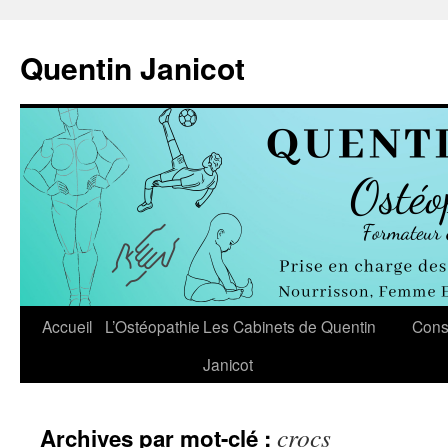
Aller
au
Quentin Janicot
contenu
Accueil
L’Ostéopathie
Les Cabinets de Quentin
Cons
Janicot
crocs
Archives par mot-clé :