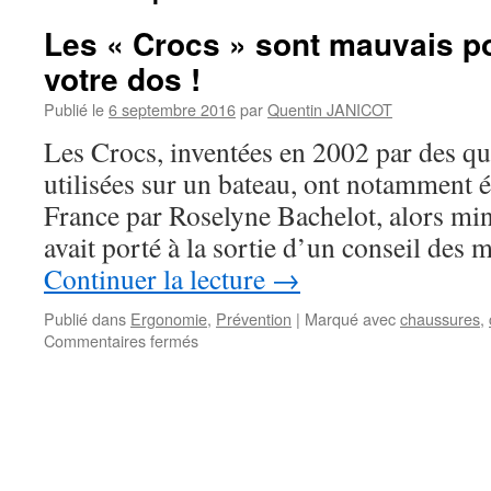
Les « Crocs » sont mauvais po
votre dos !
Publié le
6 septembre 2016
par
Quentin JANICOT
Les Crocs, inventées en 2002 par des qu
utilisées sur un bateau, ont notamment é
France par Roselyne Bachelot, alors mini
avait porté à la sortie d’un conseil des 
Continuer la lecture
→
Publié dans
Ergonomie
,
Prévention
|
Marqué avec
chaussures
,
sur
Commentaires fermés
Les
« Crocs »
sont
mauvais
pour
vos